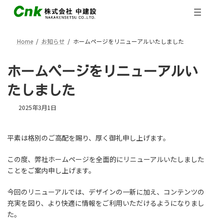
コ
ナ
ン
ビ
テ
ゲ
ン
ー
Home
お知らせ
ホームページをリニューアルいたしました
ツ
シ
へ
ョ
ス
ン
ホームページをリニューアルい
キ
に
ッ
移
たしました
プ
動
2025年3月1日
平素は格別のご高配を賜り、厚く御礼申し上げます。
この度、弊社ホームページを全面的にリニューアルいたしました
ことをご案内申し上げます。
今回のリニューアルでは、デザインの一新に加え、コンテンツの
充実を図り、より快適に情報をご利用いただけるようになりまし
た。