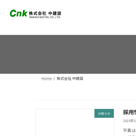
コ
ナ
ン
ビ
テ
ゲ
ン
ー
ツ
シ
へ
ョ
ス
ン
キ
に
ッ
移
プ
動
Home
株式会社 中建設
採用
お知らせ
2025年
平素は