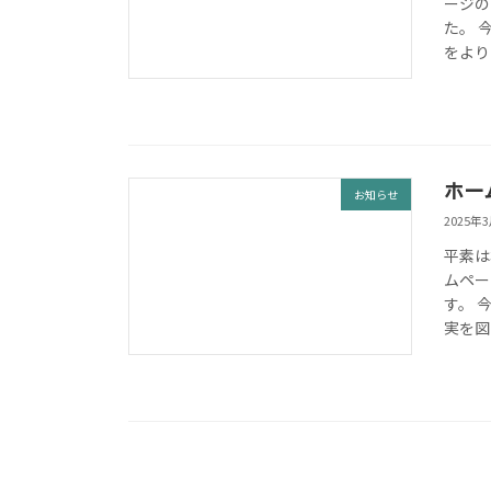
ージの
た。 
をより
ホー
お知らせ
2025年
平素は
ムペー
す。 
実を図